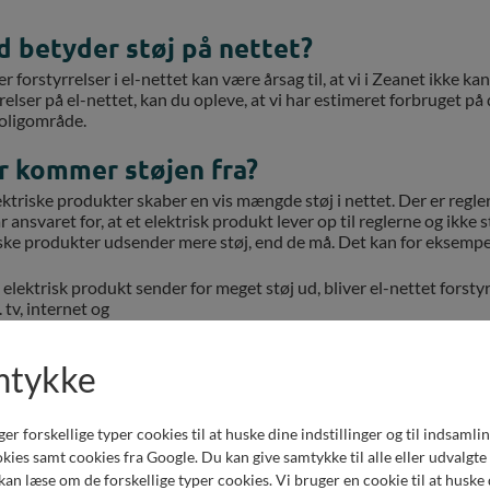
 betyder støj på nettet?
ler forstyrrelser i el-nettet kan være årsag til, at vi i Zeanet ikke k
relser på el-nettet, kan du opleve, at vi har estimeret forbruget på 
boligområde.
r kommer støjen fra?
ektriske produkter skaber en vis mængde støj i nettet. Der er regl
 ansvaret for, at et elektrisk produkt lever op til reglerne og ikke s
ske produkter udsender mere støj, end de må. Det kan for eksempel
 elektrisk produkt sender for meget støj ud, bliver el-nettet forsty
s. tv, internet og
raflæsninger, til ødelæggende forstyrrelser på andre elektriske p
mtykke
 gør vi ved støj?
ikke selv mærke eller høre støjen – og den er fuldstændig ufarlig. 
kke af dig.
forskellige typer cookies til at huske dine indstillinger og til indsamling 
ies samt cookies fra Google. Du kan give samtykke til alle eller udvalgte
ts område er det os, der står for at finde den støj, der forstyrrer vo
an læse om de forskellige typer cookies. Vi bruger en cookie til at huske d