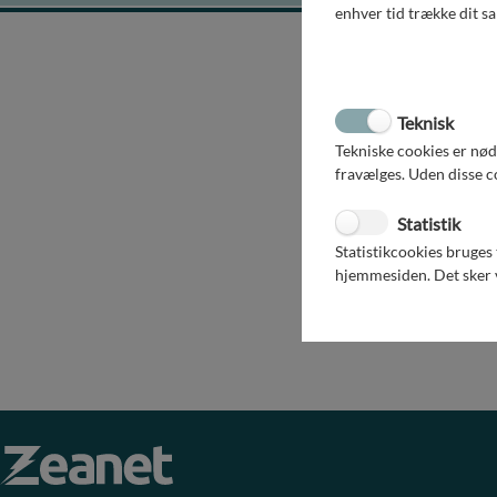
din bol
enhver tid trække dit s
sådan a
Hvis de
anden v
Teknisk
Dine
Tekniske cookies er nø
fravælges. Uden disse c
Vi vil 
dine el
Vi udl
Statistik
indenf
Statistikcookies bruges
hjemmesiden. Det sker v
Hvis du
nødt ti