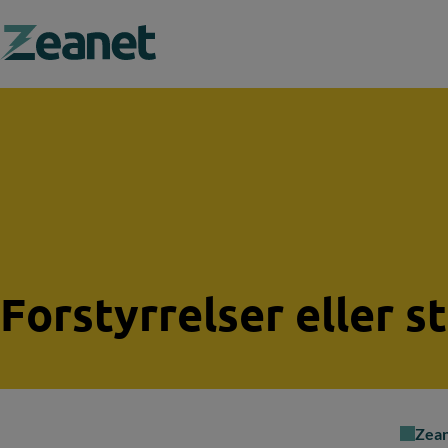
Search field
Forstyrrelser eller s
Zea