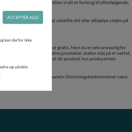
 støjen er fjernet. I så fald retter vi dit el-forbrug til efterfølgende,
til støj, er du forpligtet til at udskifte det eller afhjælpe støjen på
g kan derfor ikke
 af støj fra din husstand er gratis. Men du er selv ansvarlig for
jlen for egen regning, hvis dine produkter skaber støj på el-nettet.
n bruge det til at få ombyttet dit produkt hos producenten
bedre og udvikle
.
d dig, kan vi I henhold til Zeanets tilslutningsbestemmelser være