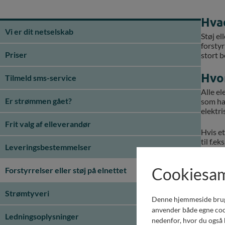
Hvad
Vi er dit netselskab
Støj el
forstyr
Priser
stort 
Hvo
Tilmeld sms-service
Alle el
Er strømmen gået?
som har
elektri
Frit valg af elleverandør
Hvis et
til f.ek
Leveringsbestemmelser
el-måle
Cookiesa
Forstyrrelser eller støj på elnettet
Hvad
Du kan 
Strømtyveri
heller i
Denne hjemmeside bruger 
anvender både egne cook
Ledningsoplysninger
I Zeane
nedenfor, hvor du også k