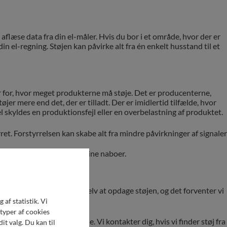
an aflæse data fra din el-måler. Hvis du bor i et område, hvor der er
din el-regning. Støjen kan påvirke alt fra én enkelt husstand til et
er for, hvor meget produkterne må støje. Det er producenterne,
tøjer mere end det, der er tilladt. Der er imidlertid tilfælde, hvor
 skyldes en produktionsfejl eller en overbelastning af produktet.
rret. Forstyrrelsen kan skabe alt fra mindre påvirkninger af signaler
rodukter både hos dig og dine naboer.
Derfor er det også svært selv at opdage støjen, og det forventer vi
af statistik. Vi
 typer af cookies
res aflæsning af el-målerne. Vi kontakter dig, hvis vi finder støj fra
it valg. Du kan til