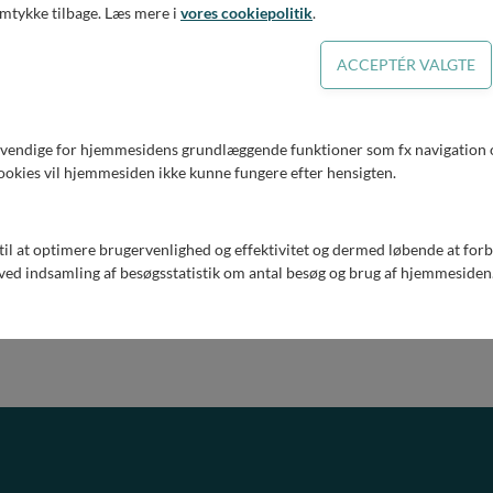
ig. I nogle tilfælde bliver vi nødt til at estimere dit el-forbrug, indtil
amtykke tilbage. Læs mere i
vores cookiepolitik
.
t din afregning bliver korrekt.
t viser det sig, at et eller flere af dine elektriske produkter er årsag 
is.
 forpligtigelser og muligheder
dvendige for hjemmesidens grundlæggende funktioner som fx navigation o
ookies vil hjemmesiden ikke kunne fungere efter hensigten.
gerne hjælpe dig med rådgivning og vejledning, og vores undersøgelse
ektriske produkter. Det betyder, at vi kan kræve, at du afhjælper fe
everer gerne dokumentation for støjmålingen i produktet, så du ka
or garantiperioden.
 til at optimere brugervenlighed og effektivitet og dermed løbende at for
ed indsamling af besøgsstatistik om antal besøg og brug af hjemmesiden
 ikke udskifter produktet indenfor den tidsfrist, som vi aftaler me
l at afbryde din el-forsyningen på din adresse.