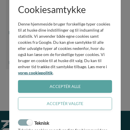
Cookiesamtykke
Denne hjemmeside bruger forskellige typer cookies
til at huske dine indstillinger og til indsamling af
Et skridt nærmere vestsjællandsk mekka for elbiler
statistik. Vi anvender både egne cookies samt
cookies fra Google. Du kan give samtykke til alle
eller udvalgte typer af cookies nedenfor, hvor du
også kan læse om de forskellige typer cookies. Vi
bruger en cookie til at huske dit valg. Du kan til
LÆS MERE
enhver tid trække dit samtykke tilbage. Læs mere i
vores cookiepolitik
.
SE ALLE NYHEDER
Teknisk