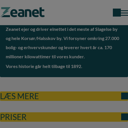
Zeanet ejer og driver elnettet i det meste af Slagelse by
Search field
og hele Korsør/Halsskov by. Vi forsyner omkring 27.000
bolig- og erhvervskunder og leverer hvert år ca. 170
millioner kilowattimer til vores kunder.
Vores historie går helt tilbage til 1892.
LÆS MERE
PRISER