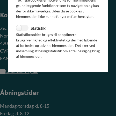
Tekniske cookies er nødvendige for hjemmesidens
grundlæggende funktioner som fx navigation og kan
derfor ikke fravælges. Uden disse cookies vil
Kontakt
hjemmesiden ikke kunne fungere efter hensigten.
Zeanet A/S
Statistik
Statistikcookies bruges til at optimere
Nordvej 6
brugervenlighed og effektivitet og dermed løbende
4200 Slagelse
at forbedre og udvikle hjemmesiden. Det sker ved
CVR-nr.: 26 86 38 99
indsamling af besøgsstatistik om antal besøg og brug
af hjemmesiden.
EAN-nr.: 5790001705305
Cookiesamtykke
Åbningstider
Mandag-torsdag kl. 8-15
Fredag kl. 8-12