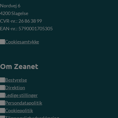
Nordvej 6
4200 Slagelse
CVR-nr.: 26 86 38 99
EAN-nr.: 5790001705305
Cookiesamtykke
Om Zeanet
Bestyrelse
Direktion
Ledige stillinger
Persondatapolitik
Cookiepolitik
Tilgængelighedserklæring