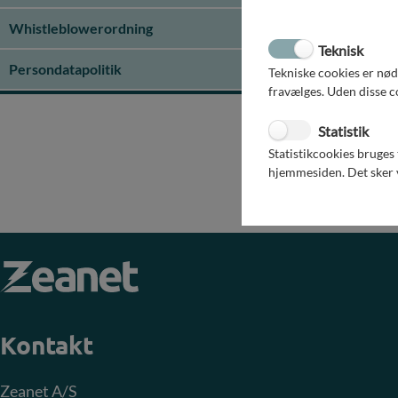
Ordin
Whistleblowerordning
In
Metodegodkendelser
Teknisk
Re
Persondatapolitik
Tekniske cookies er nø
Ekstr
fravælges. Uden disse c
In
Statistik
Re
Statistikcookies bruges
hjemmesiden. Det sker v
Kontakt
Zeanet A/S