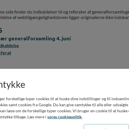
e side finder du indkaldelser til og referater af generalforsamlinge
ldelse af webtilgængelighedsloven ligger originalerne ikke indskan
6
ær generalforsamling 4. juni
dkaldelse
ferat
5
mtykke
ær generalforsamling 4. juni
dkaldelse
forskellige typer cookies til at huske dine indstillinger og til indsamling 
ferat
ies samt cookies fra Google. Du kan give samtykke til alle eller udvalgte
an læse om de forskellige typer cookies. Vi bruger en cookie til at huske d
amtykke tilbage. Læs mere i
vores cookiepolitik
.
4