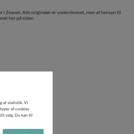
r i Zeanet. Alle originaler er underskrevet, men af hensyn til
net her på siden.
af statistik. Vi
 typer af cookies
it valg. Du kan til