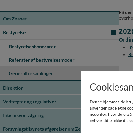
På denn
overho
Om Zeanet
202
Bestyrelse
Ordin
Bestyrelseshonorarer
In
Re
Referater af bestyrelsesmøder
Generalforsamlinger
202
Cookiesa
Ordin
Direktion
In
Vedtægter og regulativer
Denne hjemmeside bruger 
Re
anvender både egne cook
nedenfor, hvor du også k
Intern overvågning
enhver tid trække dit s
202
Forsyningstilsynets afgørelser om Zeanet