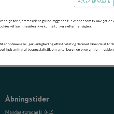
ær generalforsamling 23. maj
dkaldelse
ferat
dvendige for hjemmesidens grundlæggende funktioner som fx navigation o
aordinær generalforsamling 19. juni
ookies vil hjemmesiden ikke kunne fungere efter hensigten.
dkaldelse
ferat
 til at optimere brugervenlighed og effektivitet og dermed løbende at for
ed indsamling af besøgsstatistik om antal besøg og brug af hjemmesiden
Åbningstider
Mandag-torsdag kl. 8-15