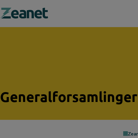
Search field
Generalforsamlinger
Zea