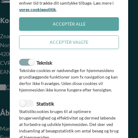
VE-nettilslutningsbekendtgørelsen opkræves der betaling efter
enhver tid trække dit samtykke tilbage. Læs mere i
anlægget end
regning for tilbudsgivning. Det gælder også, selvom elanlægget
Sikkerhedsstillelse
vores cookiepolitik
.
nærmeste 10/0,4 kV-station.
ikke tilsluttes. Betaling dækker omkostninger til behandling af
Netvirksomheden er ifølge VE-Nettilslutningsbekendtgørelsen
Kontakt
anmodning om nettilslutning.
forpligtiget til at etablere et tilslutningspunkt, når der er
Netvirksomheden skal anvise det tilslutningspunkt og fastsætte
tilstrækkelig sikkerhed for, at anlægget bliver opført.
det spændingsniveau med de laveste samlede omkostninger ved
Tilstrækkelig sikkerhed kan være bankgaranti eller tilsvarende
Zeanet A/S
nettilslutning.
sikkerhedsstillelse.
Nordvej 6
4200 Slagelse
CVR-nr.: 26 86 38 99
Teknisk
Tekniske cookies er nødvendige for hjemmesidens
EAN-nr.: 5790001705305
grundlæggende funktioner som fx navigation og kan
derfor ikke fravælges. Uden disse cookies vil
Cookiesamtykke
hjemmesiden ikke kunne fungere efter hensigten.
Statistik
Åbningstider
Statistikcookies bruges til at optimere
brugervenlighed og effektivitet og dermed løbende
at forbedre og udvikle hjemmesiden. Det sker ved
Mandag-torsdag kl. 8-15
indsamling af besøgsstatistik om antal besøg og brug
Fredag kl. 8-12
af hjemmesiden.