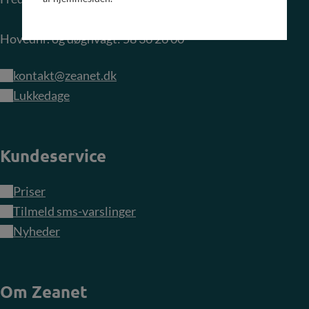
Hovednr. og døgnvagt: 58 36 26 00
kontakt@zeanet.dk
Lukkedage
Kundeservice
Priser
Tilmeld sms-varslinger
Nyheder
Om Zeanet