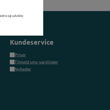
lmålerfejl på baggrund af tidligere forbrug, oplysning om
en.
bedre og udvikle
.
Kundeservice
Priser
Tilmeld sms-varslinger
Nyheder