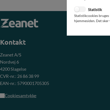
Konstat
anses k
elektr
Statistik
Statistikcookies bruges
hjemmesiden. Det sker v
Kontakt
Zeanet A/S
Nordvej 6
4200 Slagelse
CVR-nr.: 26 86 38 99
EAN-nr.: 5790001705305
Cookiesamtykke