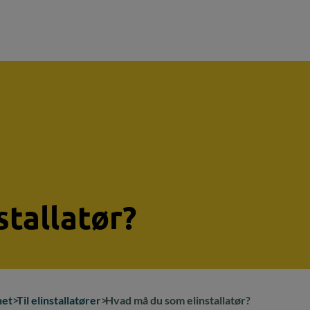
tallatør?
net
Til elinstallatører
Hvad må du som elinstallatør?