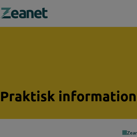
Search field
Praktisk informatio
Zea